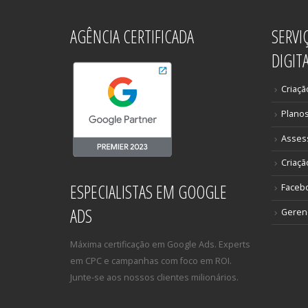
AGÊNCIA CERTIFICADA
SERVI
DIGIT
Criaçã
Plano
Asses
Criaçã
ESPECIALISTAS EM GOOGLE
Faceb
ADS
Gerenc
Máxima certificação em Google Ads. Experts
em CPC e campanhas com foco em ROI.
Junte-se aos nossos clientes milionários.