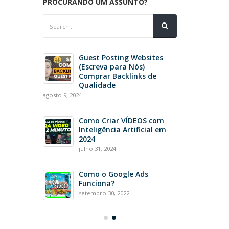
PROCURANDO UM ASSUNTO?
ô de
Guest Posting Websites
nte de
(Escreva para Nós)
Comprar Backlinks de
Qualidade
agosto 9, 2024
e SEO
iço de
Como Criar VÍDEOS com
ce
Inteligência Artificial em
2024
julho 31, 2024
hatbot
Como o Google Ads
pra dos
Funciona?
setembro 30, 2022
setembro 4, 