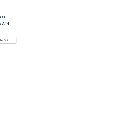
ess
,
o Web
,
IA MAIS...