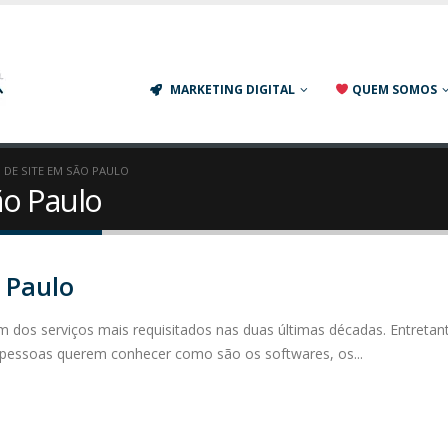
Agência de Marketing Digital em S
MARKETING DIGITAL
QUEM SOMOS
 DE SITE EM SÃO PAULO
ão Paulo
 Paulo
m dos serviços mais requisitados nas duas últimas décadas. Entreta
 pessoas querem conhecer como são os softwares, os...