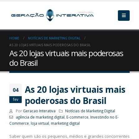
HOME
NOTÍCIAS DE MARKETING DIGITAL
AS 20 LOJAS VIRTUAIS MAIS PODEROSAS DO BRASIL
As 20 lojas virtuais mais poderosas
do Brasil
As 20 lojas virtuais mais
04
poderosas do Brasil
fev
Por
Geracao Interativa
Notícias de Marketing Digital
agência de marketing digital
,
E-commerce
,
Investindo no E-
Commerce
,
loja virtual
,
marketing digital
Saber quem são os pequenos, médios e grandes concorrentes