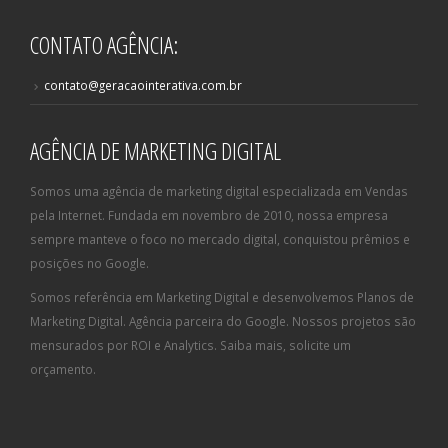
CONTATO AGÊNCIA:
contato@geracaointerativa.com.br
AGÊNCIA DE MARKETING DIGITAL
Somos uma agência de marketing digital especializada em Vendas
pela Internet. Fundada em novembro de 2010, nossa empresa
sempre manteve o foco no mercado digital, conquistou prêmios e
posições no Google.
Somos referência em Marketing Digital e desenvolvemos Planos de
Marketing Digital. Agência parceira do Google. Nossos projetos são
mensurados por ROI e Analytics. Saiba mais, solicite um
orçamento.