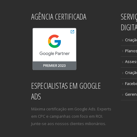
AGÊNCIA CERTIFICADA
SERVI
DIGIT
Criaçã
Plano
Asses
Criaçã
ESPECIALISTAS EM GOOGLE
Faceb
ADS
Gerenc
Máxima certificação em Google Ads. Experts
em CPC e campanhas com foco em ROI.
Junte-se aos nossos clientes milionários.