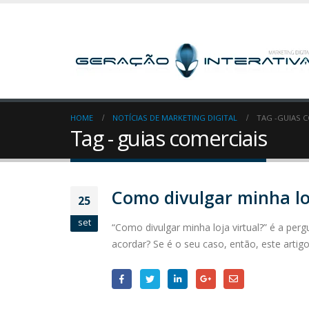
HOME
NOTÍCIAS DE MARKETING DIGITAL
TAG -
GUIAS C
Tag - guias comerciais
Como divulgar minha loj
25
set
“Como divulgar minha loja virtual?” é a per
acordar? Se é o seu caso, então, este artigo 