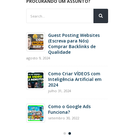
PROCURANDO UM ASSUNTO?
ô de
Guest Posting Websites
nte de
(Escreva para Nós)
Comprar Backlinks de
Qualidade
agosto 9, 2024
e SEO
iço de
Como Criar VÍDEOS com
ce
Inteligência Artificial em
2024
julho 31, 2024
hatbot
Como o Google Ads
pra dos
Funciona?
setembro 30, 2022
setembro 4, 