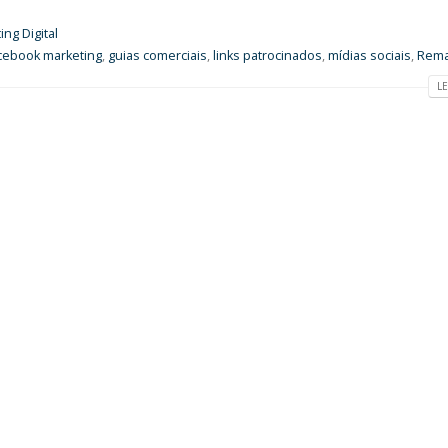
ing Digital
cebook marketing
,
guias comerciais
,
links patrocinados
,
mídias sociais
,
Rema
LE