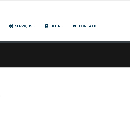
P | Criação de Sites | Social Media e Links Patrocinados
SERVIÇOS
BLOG
CONTATO
de