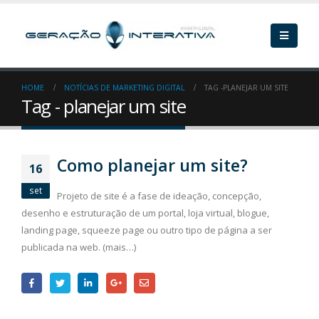
HOME
NOTÍCIAS DE MARKETING DIGITAL
TAG -
PLANEJAR UM SITE
Tag - planejar um site
Como planejar um site?
16
set
Projeto de site é a fase de ideação, concepção,
desenho e estruturação de um portal, loja virtual, blogue,
landing page, squeeze page ou outro tipo de página a ser
publicada na web. (mais…)