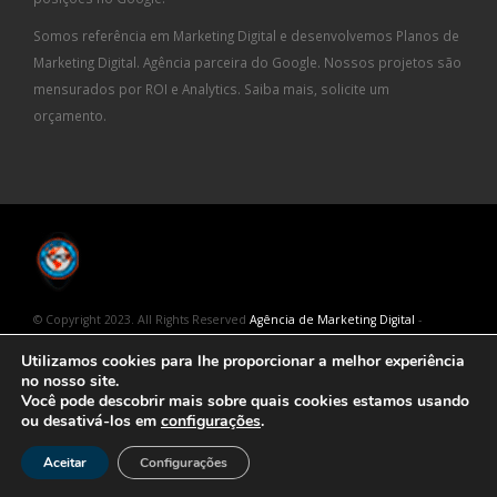
Somos referência em Marketing Digital e desenvolvemos Planos de
Marketing Digital. Agência parceira do Google. Nossos projetos são
mensurados por ROI e Analytics. Saiba mais, solicite um
orçamento.
© Copyright 2023. All Rights Reserved
Agência de Marketing Digital
-
Geração Interativa
Utilizamos cookies para lhe proporcionar a melhor experiência
no nosso site.
Você pode descobrir mais sobre quais cookies estamos usando
ou desativá-los em
configurações
.
NÓS TRABALHAMOS COM MAIS RAÇA! AGÊNCIA DE MARKETING DIGITAL
Aceitar
Configurações