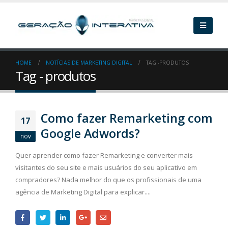
HOME
NOTÍCIAS DE MARKETING DIGITAL
TAG -
PRODUTOS
Tag - produtos
Como fazer Remarketing com
17
Google Adwords?
nov
Quer aprender como fazer Remarketing e converter mais
visitantes do seu site e mais usuários do seu aplicativo em
compradores? Nada melhor do que os profissionais de uma
agência de Marketing Digital para explicar....