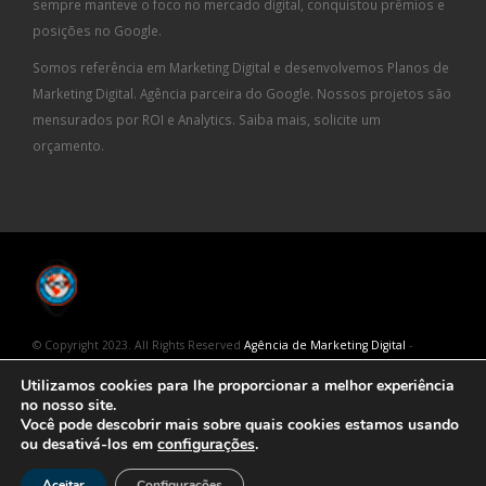
sempre manteve o foco no mercado digital, conquistou prêmios e
posições no Google.
Somos referência em Marketing Digital e desenvolvemos Planos de
Marketing Digital. Agência parceira do Google. Nossos projetos são
mensurados por ROI e Analytics. Saiba mais, solicite um
orçamento.
© Copyright 2023. All Rights Reserved
Agência de Marketing Digital
-
Geração Interativa
Utilizamos cookies para lhe proporcionar a melhor experiência
no nosso site.
Você pode descobrir mais sobre quais cookies estamos usando
ou desativá-los em
configurações
.
NÓS TRABALHAMOS COM MAIS RAÇA! AGÊNCIA DE MARKETING DIGITAL
Aceitar
Configurações