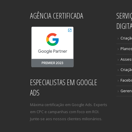
AGÊNCIA CERTIFICADA
SERVI
DIGIT
Criaçã
Plano
Asses
Criaçã
ESPECIALISTAS EM GOOGLE
Faceb
ADS
Gerenc
Máxima certificação em Google Ads. Experts
em CPC e campanhas com foco em ROI.
Junte-se aos nossos clientes milionários.