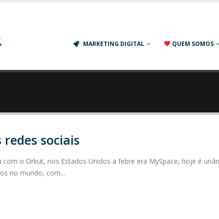
Agência de Marketing Digital em S
MARKETING DIGITAL
QUEM SOMOS
 redes sociais
u com o Orkut, nos Estados Unidos a febre era MySpace, hoje é unâ
ios no mundo, com...