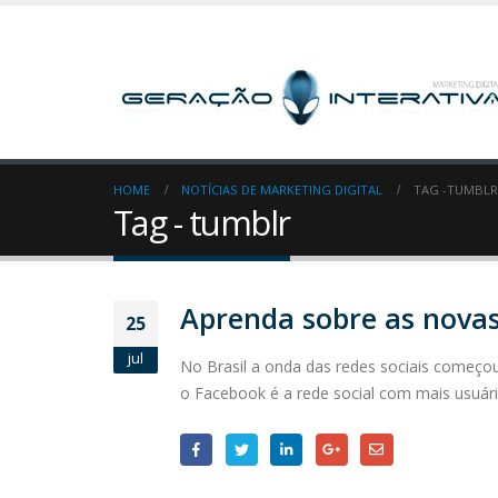
HOME
NOTÍCIAS DE MARKETING DIGITAL
TAG -
TUMBLR
Tag - tumblr
Aprenda sobre as novas
25
jul
No Brasil a onda das redes sociais começo
o Facebook é a rede social com mais usuár