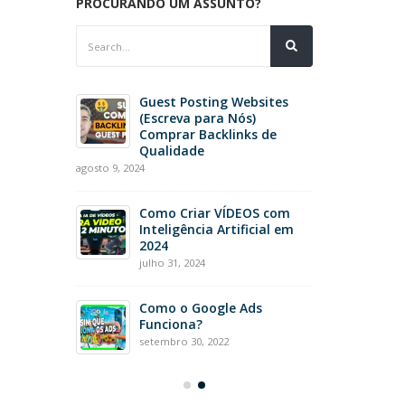
PROCURANDO UM ASSUNTO?
ô de
Guest Posting Websites
nte de
(Escreva para Nós)
Comprar Backlinks de
Qualidade
agosto 9, 2024
e SEO
iço de
Como Criar VÍDEOS com
ce
Inteligência Artificial em
2024
julho 31, 2024
hatbot
Como o Google Ads
pra dos
Funciona?
setembro 30, 2022
setembro 4, 