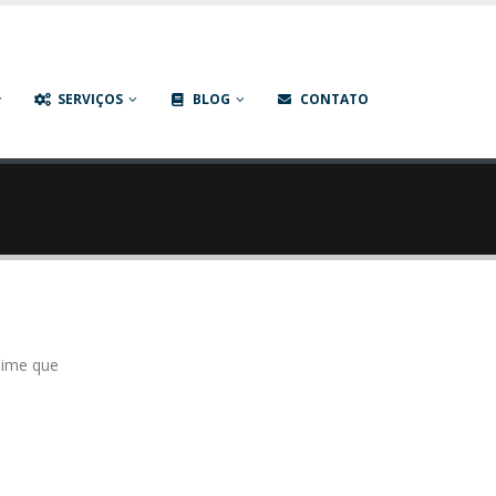
P | Criação de Sites | Social Media e Links Patrocinados
SERVIÇOS
BLOG
CONTATO
nime que