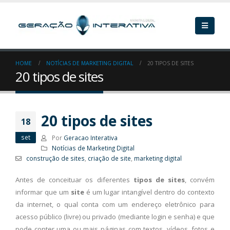
HOME
NOTÍCIAS DE MARKETING DIGITAL
20 TIPOS DE SITES
20 tipos de sites
20 tipos de sites
18
set
Por
Geracao Interativa
Notícias de Marketing Digital
construção de sites
,
criação de site
,
marketing digital
Antes de conceituar os diferentes
tipos de sites
, convém
informar que um
site
é um lugar intangível dentro do contexto
da internet, o qual conta com um endereço eletrônico para
acesso público (livre) ou privado (mediante login e senha) e que
pode conter uma ou mais páginas com textos, vídeos, fotos e