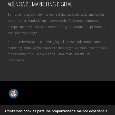
AGÊNCIA DE MARKETING DIGITAL
Somos uma agência de marketing digital especializada em Vendas
pela Internet. Fundada em novembro de 2010, nossa empresa
sempre manteve o foco no mercado digital, conquistou prêmios e
posições no Google.
Somos referência em Marketing Digital e desenvolvemos Planos de
Marketing Digital. Agência parceira do Google. Nossos projetos são
mensurados por ROI e Analytics. Saiba mais, solicite um
orçamento.
© Copyright 2023. All Rights Reserved
Agência de Marketing Digital
-
Utilizamos cookies para lhe proporcionar a melhor experiência
Geração Interativa