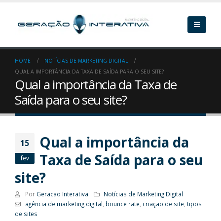
HOME
NOTÍCIAS DE MARKETING DIGITAL
QUAL A IMPORTÂNCIA DA TAXA DE SAÍDA PARA O SEU SITE?
Qual a importância da Taxa de
Saída para o seu site?
Qual a importância da
15
Taxa de Saída para o seu
fev
site?
Por
Geracao Interativa
Notícias de Marketing Digital
agência de marketing digital
,
bounce rate
,
criação de site
,
tipos
de sites