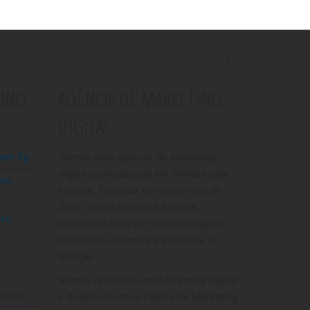
TING
AGÊNCIA DE MARKETING
DIGITAL
l em Sp
Somos uma agência de marketing
digital especializada em Vendas pela
 no
Internet. Fundada em novembro de
2010, nossa empresa sempre
sil
manteve o foco no mercado digital,
conquistou prêmios e posições no
Google.
Somos referência em Marketing Digital
com.br
e desenvolvemos Planos de Marketing