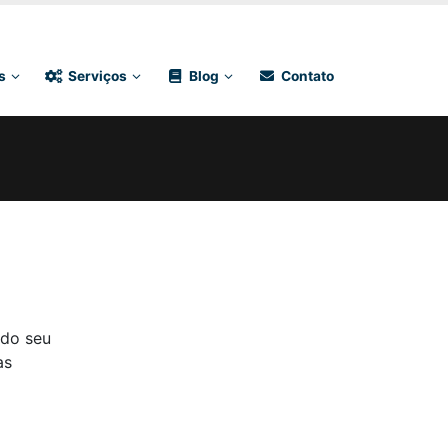
 | Criação de Sites | Social Media e Links Patrocinados
s
Serviços
Blog
Contato
 do seu
as