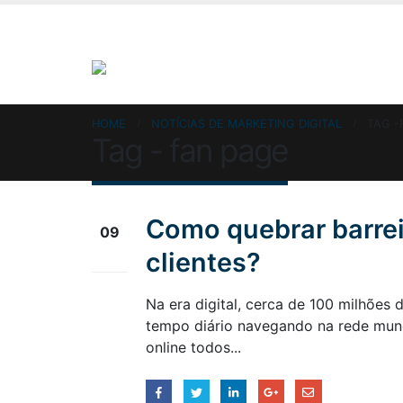
HOME
NOTÍCIAS DE MARKETING DIGITAL
TAG -
Tag - fan page
Como quebrar barre
09
clientes?
set
Na era digital, cerca de 100 milhões 
tempo diário navegando na rede mun
online todos...