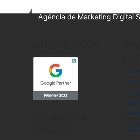
Agência de Marketing Digital S
AGÊNCIA CERTIFICADA
SERV
DIGI
Criaç
Plano
Asses
Criaçã
ESPECIALISTAS EM
Face
Geren
GOOGLE ADS
Patro