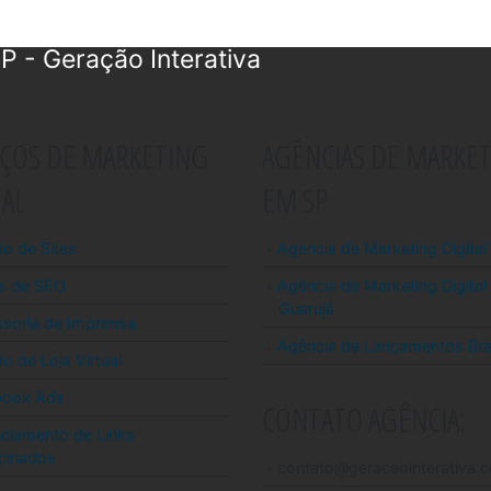
P - Geração Interativa
IÇOS DE MARKETING
AGÊNCIAS DE MARKE
TAL
EM SP
ão de Sites
Agencia de Marketing Digita
s de SEO
Agência de Marketing Digital
Guarujá
soria de Imprensa
Agência de Lançamentos Bra
o de Loja Virtual
book Ads
CONTATO AGÊNCIA:
ciamento de Links
cinados
contato@geracaointerativa.