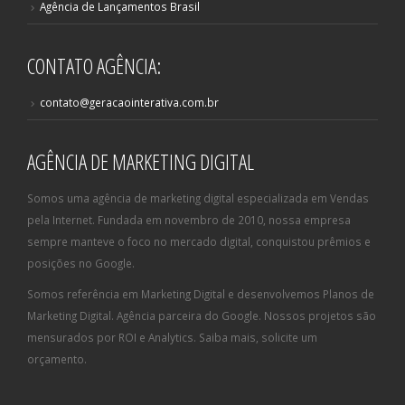
Agência de Lançamentos Brasil
CONTATO AGÊNCIA:
contato@geracaointerativa.com.br
AGÊNCIA DE MARKETING DIGITAL
Somos uma agência de marketing digital especializada em Vendas
pela Internet. Fundada em novembro de 2010, nossa empresa
sempre manteve o foco no mercado digital, conquistou prêmios e
posições no Google.
Somos referência em Marketing Digital e desenvolvemos Planos de
Marketing Digital. Agência parceira do Google. Nossos projetos são
mensurados por ROI e Analytics. Saiba mais, solicite um
orçamento.