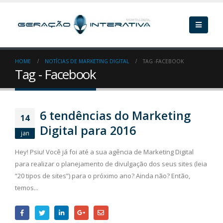
HOME
NOTÍCIAS DE MARKETING DIGITAL
TAG -
FACEBOOK
Tag - Facebook
6 tendências do Marketing
14
Digital para 2016
jan
Hey! Psiu! Você já foi até a sua agência de Marketing Digital
para realizar o planejamento de divulgação dos seus sites (leia
“20 tipos de sites”) para o próximo ano? Ainda não? Então,
temos...