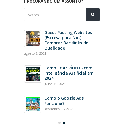
PROCURANDO UM ASSUNTO?
ô de
Guest Posting Websites
nte de
(Escreva para Nós)
Comprar Backlinks de
Qualidade
agosto 9, 2024
e SEO
iço de
Como Criar VÍDEOS com
ce
Inteligência Artificial em
2024
julho 31, 2024
hatbot
Como o Google Ads
pra dos
Funciona?
setembro 30, 2022
setembro 4, 