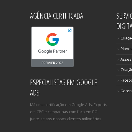
AGÊNCIA CERTIFICADA
SERVI
DIGIT
Criaçã
Plano
Asses
Criaçã
ESPECIALISTAS EM GOOGLE
Faceb
ADS
Gerenc
Máxima certificação em Google Ads. Experts
em CPC e campanhas com foco em ROI.
Junte-se aos nossos clientes milionários.