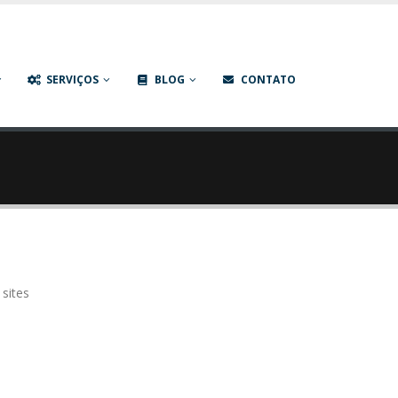
P | Criação de Sites | Social Media e Links Patrocinados
SERVIÇOS
BLOG
CONTATO
 sites