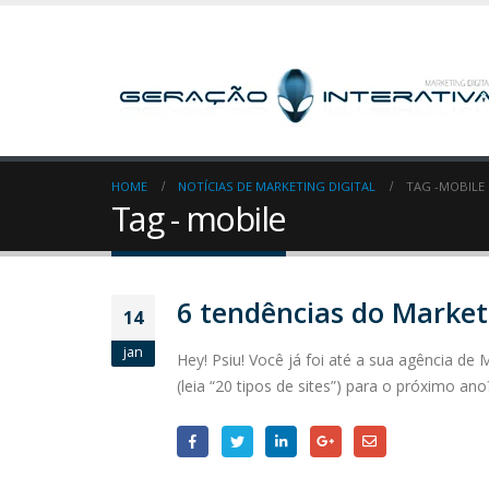
HOME
NOTÍCIAS DE MARKETING DIGITAL
TAG -
MOBILE
Tag - mobile
6 tendências do Market
14
jan
Hey! Psiu! Você já foi até a sua agência de 
(leia “20 tipos de sites”) para o próximo an