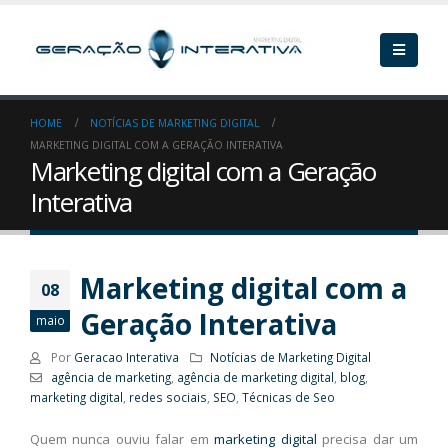
HOME
NOTÍCIAS DE MARKETING DIGITAL
MARKETING DIGITAL COM A GERAÇÃO INTERATIVA
Marketing digital com a Geração
Interativa
Marketing digital com a
08
Geração Interativa
maio
Por
Geracao Interativa
Notícias de Marketing Digital
agência de marketing
,
agência de marketing digital
,
blog
,
marketing digital
,
redes sociais
,
SEO
,
Técnicas de Seo
Quem nunca ouviu falar em
marketing digital
precisa dar um