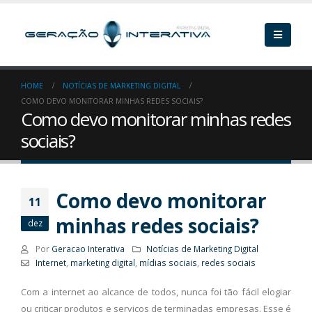
HOME
NOTÍCIAS DE MARKETING DIGITAL
COMO DEVO MONITORAR MINHAS REDES SOCIAIS?
Como devo monitorar minhas redes
sociais?
Como devo monitorar
11
minhas redes sociais?
dez
Por
Geracao Interativa
Notícias de Marketing Digital
Internet
,
marketing digital
,
mídias sociais
,
redes sociais
Com a internet ao alcance de todos, nunca foi tão fácil elogiar
ou criticar produtos e serviços de terminadas empresas. Esse é