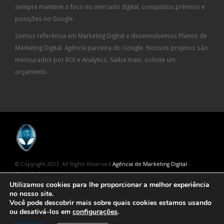
sempre manteve o foco no mercado digital, conquistou prêmios e
posições no Google.
Somos referência em Marketing Digital e desenvolvemos Planos de
Marketing Digital. Agência parceira do Google. Nossos projetos são
mensurados por ROI e Analytics. Saiba mais, solicite um
orçamento.
© Copyright 2023. All Rights Reserved
Agência de Marketing Digital
-
Geração Interativa
Utilizamos cookies para lhe proporcionar a melhor experiência
no nosso site.
Você pode descobrir mais sobre quais cookies estamos usando
ou desativá-los em
configurações
.
NÓS TRABALHAMOS COM MAIS RAÇA! AGÊNCIA DE MARKETING DIGITAL