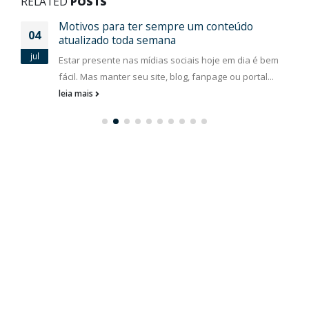
RELATED
POSTS
Motivos para ter sempre um conteúdo
04
atualizado toda semana
jul
Estar presente nas mídias sociais hoje em dia é bem
fácil. Mas manter seu site, blog, fanpage ou portal...
leia mais