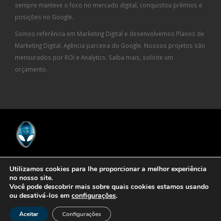
sempre manteve o foco no mercado digital, conquistou prêmios e
posições no Google.
Somos referência em Marketing Digital e desenvolvemos Planos de
Marketing Digital. Agência parceira do Google. Nossos projetos são
mensurados por ROI e Analytics. Saiba mais, solicite um
orçamento.
© Copyright 2023. All Rights Reserved
Agência de Marketing Digital
-
Utilizamos cookies para lhe proporcionar a melhor experiência
Geração Interativa
no nosso site.
Você pode descobrir mais sobre quais cookies estamos usando
ou desativá-los em
configurações
.
Aceitar
Configurações
NÓS TRABALHAMOS COM MAIS RAÇA! AGÊNCIA DE MARKETING DIGITAL